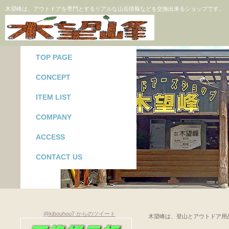
木望峰は、アウトドアを専門とするリアルな山岳情報などを交換出来るショップです。
TOP PAGE
CONCEPT
ITEM LIST
COMPANY
ACCESS
CONTACT US
@kibouhou7 からのツイート
木望峰は、登山とアウトドア用品