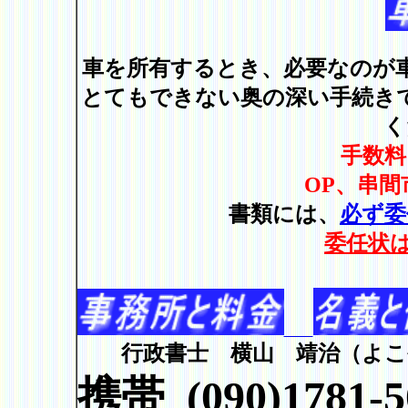
車を所有するとき、必要なのが
とてもできない奥の深い手続き
く
手数料６６００円（
OP、串
書類には、
必ず
委
委任状
行政書士 横山 靖治（よこ
携帯
(090)1781-