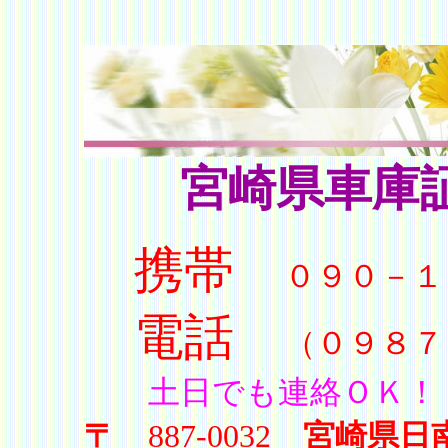
宮崎県車庫証
携帯
０９０－
電話
（０９８７
土日でも連絡ＯＫ！
〒
887-0032
宮崎県日南