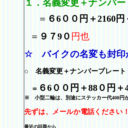
１．名義変更＋ナンバー
＝
６6００円＋2160
＝
９７9０
円也
☆ バイクの名変も封印
○ 名義変更＋ナンバープレート
６6００円＋88０円＋
＝
※ 小型二輪は、別途にステッカー代400円
先ずは、メールか電話ください
最近の話題から