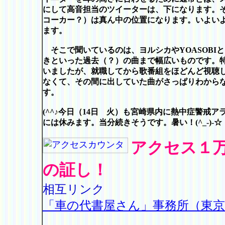
にして高音担当のツイーターは、下になります。
コーカー？）は真ん中の位置になります。いよい
ます。
そこで聞いているのは、ヨルシカやYOASOBI
きといった過去（？）の曲まで幅広いものです。
いましたが、就職してから歌番組をほどんど視聴
なくて、その間に出していた曲がさっぱりわから
す。
(^^♪
今日（14日 火）も宮崎県内に熱中症警戒ア
には休みます。当分続きそうです。暑い！(^_-)-☆
アクセス１
の証し！
相互リンク
「車の代書屋さん」事務所（東京