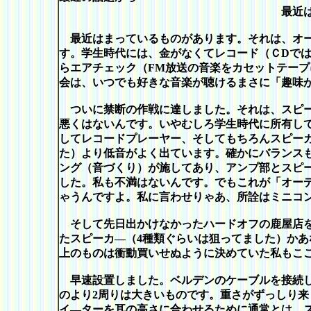
最近はまっており
最近はまっているものがあります。それは、オー
す。学生時代には、金がなくてレコード（ＣDでは
らエアチェック（FM放送の音楽をカセットテー
会は、いつでも好きな音楽が聴けるまさに「趣味
ついに禁断の作戦に達しました。それは、スピー
悪くはないんです。いやむしろ学生時代に所有し
してレコードプレーヤー、そしてもちろんスピー
た）より低音がよく出ています。確かにバランス
ング（音づくり）が施してあり、アンプ部とスピ
した。私も不満はないんです。でもこれが「オー
ゃうんですよ。私に言わせりゃあ、所詮はミニコ
そして先日出かけなかったハードオフの鹿屋店を
たスピーカ―（4種類ぐらいは狙ってました）かあ
上のものは衝動買いせぬように決めていた私もこ
早速設置しました。ベルデンのケーブルを接続し
のより2周りは大きいものです。重さがずっしり
イ―ターを耳の高さに合わせるために通常とは、