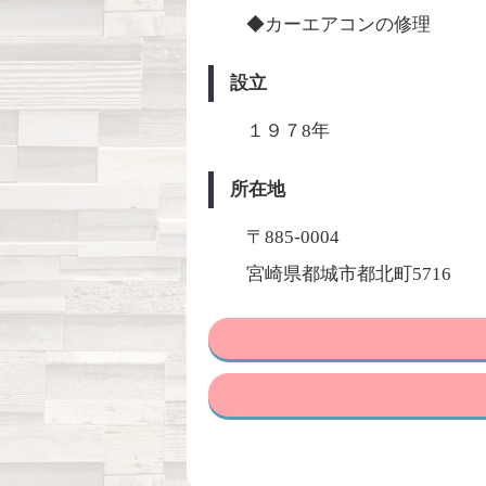
◆カーエアコンの修理
設立
１９７8年
所在地
〒885-0004
宮崎県都城市都北町5716