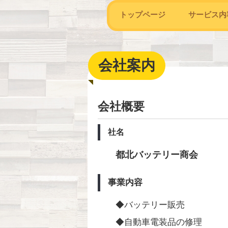
トップページ
サービス内
会社案内
会社概要
社名
都北バッテリー商会
事業内容
◆バッテリー販売
◆自動車電装品の修理