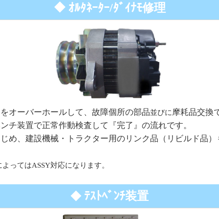
◆ ｵﾙﾀﾈｰﾀｰ/ﾀﾞｲﾅﾓ修理
物をオーバーホールして、故障個所の部品
摩耗品交換
並びに
ベンチ装置で正常作動検査して『完了』の流れです。
はじめ、建設機械・トラクター用のリンク品（リビルド品）
よってはASSY対応になります。
ﾃｽﾄﾍﾞﾝﾁ装置
◆