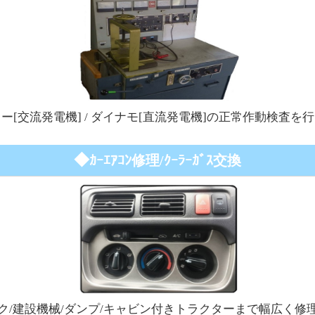
ー[交流発電機] / ダイナモ[直流発電機]の正常作動検査を
◆
ｶｰｴｱｺﾝ修理/ｸｰﾗｰｶﾞｽ交換
ク/建設機械/ダンプ/キャビン付きトラクターまで幅広く修