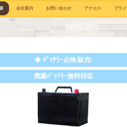
容
会社案内
お問い合わせ
アクセス
プライ
ﾊﾞｯﾃﾘｰ
◆
点検/販売/
廃棄ﾊﾞｯﾃﾘｰ無料回収