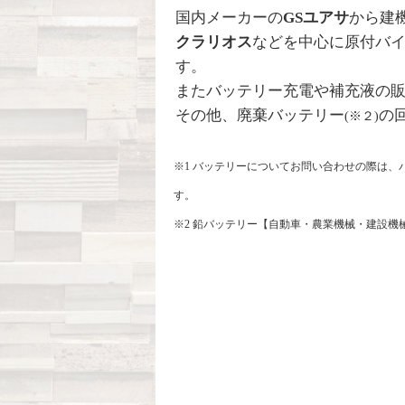
国内メーカーの
GSユアサ
から建
クラリオス
などを中心に原付バイ
す。
またバッテリー充電や補充液の
その他、廃棄バッテリー
の
(※２)
※1 バッテリーについてお問い合わせの際は、バ
す。
※2 鉛バッテリー【自動車・農業機械・建設機