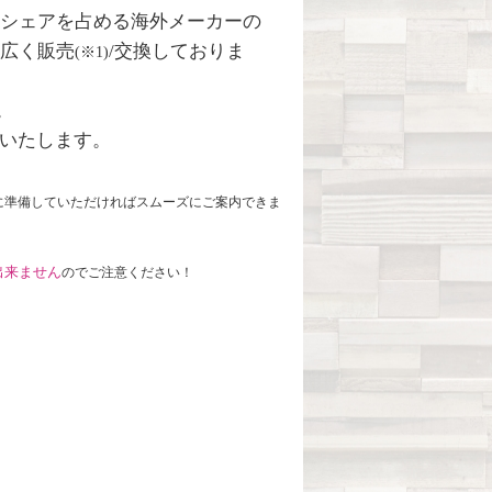
シェアを占める海外メーカーの
幅広く販売
/交換しておりま
(※1
)
。
いたします。
に準備していただければ
スムーズに
ご案内できま
出来ません
のでご注意ください！