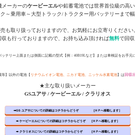
機メーカーの
ケービーエル
や鉛蓄電池では世界首位級の高い
ク～乗用車～大型トラック/トラクター用バッテリーまで
販売も取り扱っておりますので、お気軽にお立寄りください
回収も行っておりますので、お持ち込み頂ければ
無料
で回収
ッテリー上面または側面に記載の型式【例：40B19Lなど】
または
車検証をお手元
回収
械等】以外の電池【
リチウムイオン
電池、ニカド電池、
ニッケル水素電池
】は
★主な取り扱いメーカー
GSユアサ / ケービーエル / クラリオス
➡GS ユアサについての詳細はコチラからどうぞ [ＨＰへ移動します］
➡ ケービーエルについての詳細はコチラからどうぞ [ＨＰへ移動します］
➡ クラリオスについての詳細はコチラからどうぞ [ＨＰへ移動します］